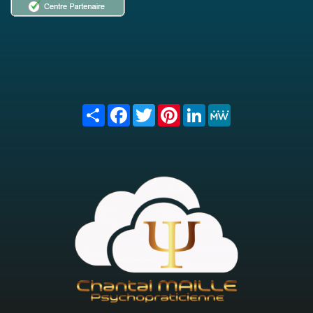
Share
Facebook
Twitter
Pinterest
LinkedIn
MeWe