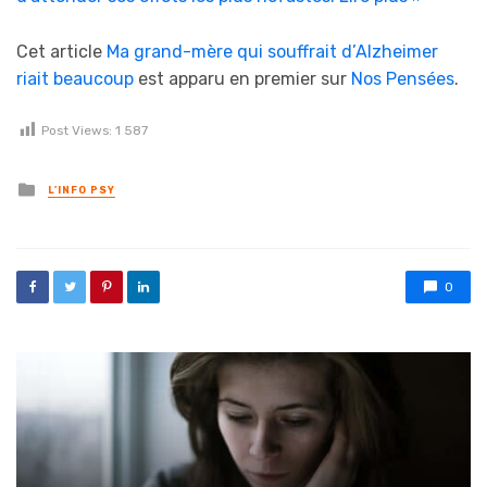
Cet article
Ma grand-mère qui souffrait d’Alzheimer
riait beaucoup
est apparu en premier sur
Nos Pensées
.
Post Views:
1 587
Posted in
L'INFO PSY
0