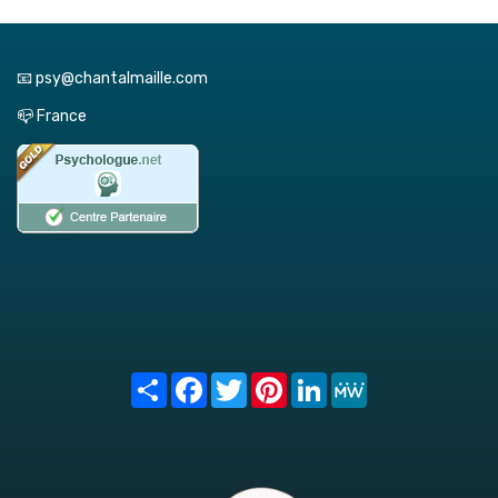
📧 psy@chantalmaille.com
📪 France
Share
Facebook
Twitter
Pinterest
LinkedIn
MeWe