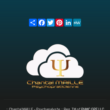
Share
Facebook
Twitter
Pinterest
LinkedIn
MeWe
::: Chantal MAILLE - Psychanalyste ::: Reg. TM of
PHMC GPE LLC