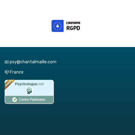
📧 psy@chantalmaille.com
📪 France