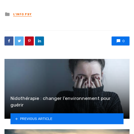
Posted in
L'INFO PSY
0
Nidothérapie : changer l’environnement pour
guérir
PREVIOUS ARTICLE