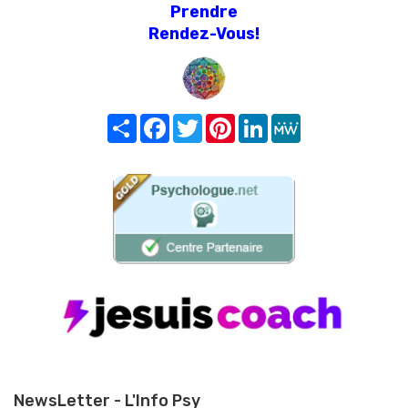
Prendre
Rendez-Vous!
Share
Facebook
Twitter
Pinterest
LinkedIn
MeWe
NewsLetter - L'Info Psy