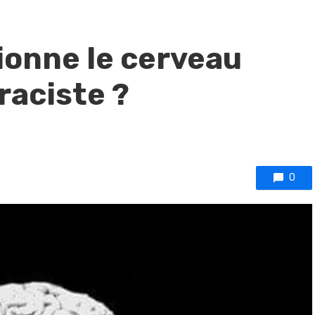
onne le cerveau
raciste ?
0