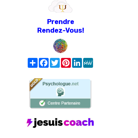
Prendre
Rendez-Vous!
Share
Facebook
Twitter
Pinterest
LinkedIn
MeWe