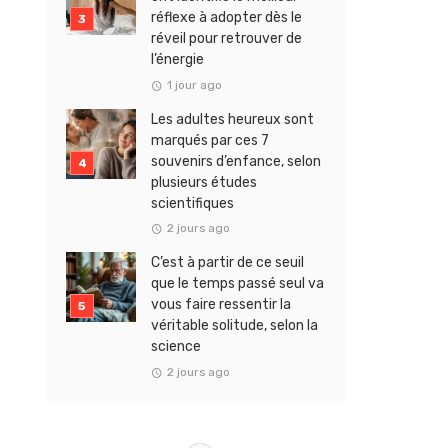
réflexe à adopter dès le
réveil pour retrouver de
l’énergie
1 jour ago
Les adultes heureux sont
marqués par ces 7
souvenirs d’enfance, selon
plusieurs études
scientifiques
2 jours ago
C’est à partir de ce seuil
que le temps passé seul va
vous faire ressentir la
véritable solitude, selon la
science
2 jours ago