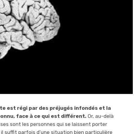
e est régi par des préjugés infondés et la
onnu, face à ce qui est différent.
Or, au-delà
ses sont les personnes qui se laissent porter
 il suffit parfois d’une situation bien particulière