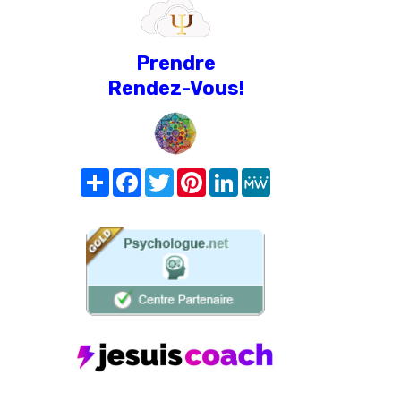
Prendre
Rendez-Vous!
Share
Facebook
Twitter
Pinterest
LinkedIn
MeWe