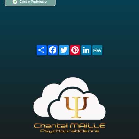
Share
Facebook
Twitter
Pinterest
LinkedIn
MeWe