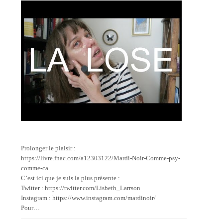
Prolonger le plaisir :
https://livre.fnac.com/a12303122/Mardi-Noir-Comme-psy-
comme-ca
C’est ici que je suis la plus présente :
Twitter : https://twitter.com/Lisbeth_Larrson
Instagram : https://www.instagram.com/mardinoir/
Pour…