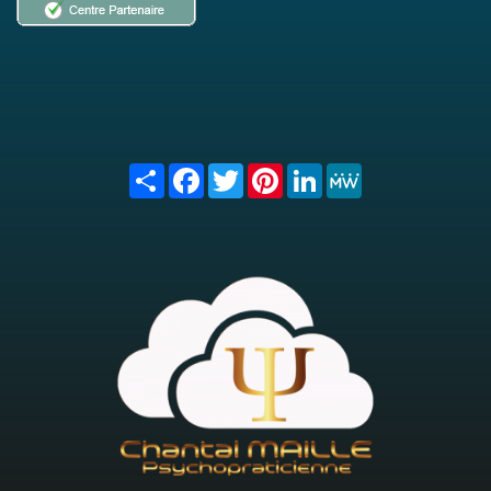
Share
Facebook
Twitter
Pinterest
LinkedIn
MeWe