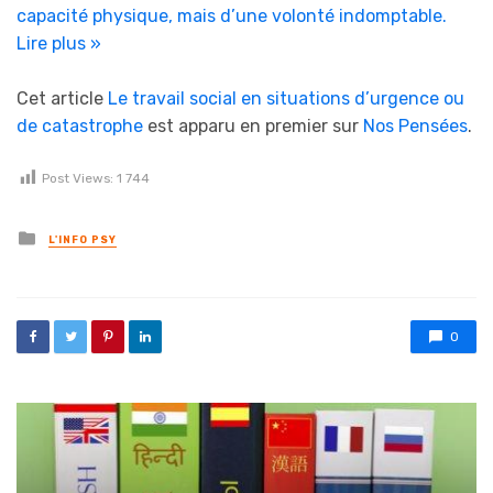
capacité physique, mais d’une volonté indomptable.
Lire plus »
Cet article
Le travail social en situations d’urgence ou
de catastrophe
est apparu en premier sur
Nos Pensées
.
Post Views:
1 744
Posted in
L'INFO PSY
0