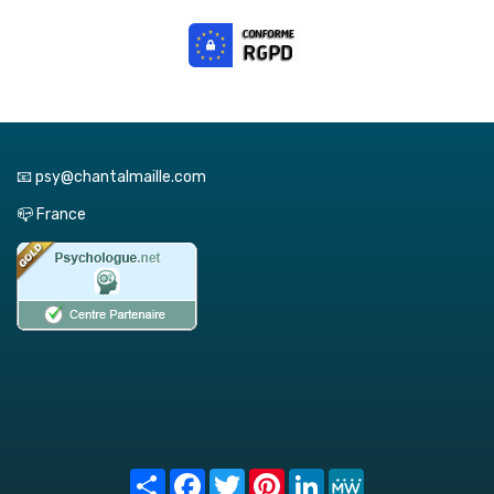
📧 psy@chantalmaille.com
📪 France
Share
Facebook
Twitter
Pinterest
LinkedIn
MeWe