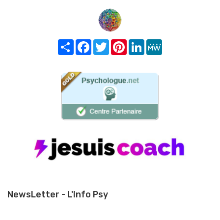
Share
Facebook
Twitter
Pinterest
LinkedIn
MeWe
NewsLetter - L'Info Psy