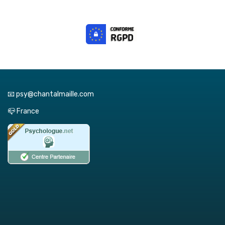
📧 psy@chantalmaille.com
📪 France