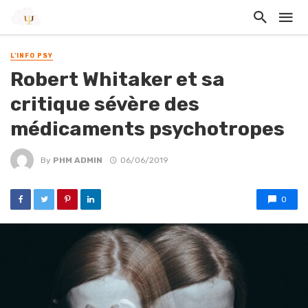
L'INFO PSY
Robert Whitaker et sa
critique sévère des
médicaments psychotropes
By
PHM ADMIN
06/06/2019
0