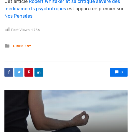
Cet article
Robert Whitaker et sa critique sévère des
médicaments psychotropes
est apparu en premier sur
Nos Pensées
.
Post Views:
1 756
Posted in
L'INFO PSY
0