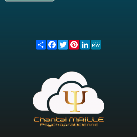
Share
Facebook
Twitter
Pinterest
LinkedIn
MeWe