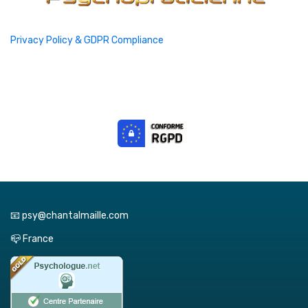
Privacy Policy & GDPR Compliance
📧 psy@chantalmaille.com
📪 France