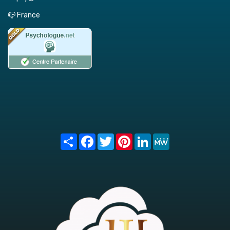
📪 France
Share
Facebook
Twitter
Pinterest
LinkedIn
MeWe