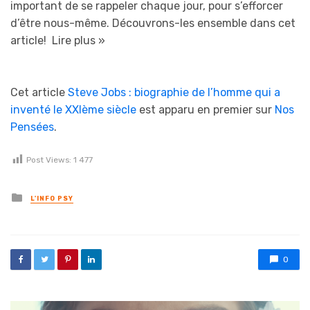
important de se rappeler chaque jour, pour s’efforcer
d’être nous-même. Découvrons-les ensemble dans cet
article!
Lire plus »
Cet article
Steve Jobs : biographie de l’homme qui a
inventé le XXIème siècle
est apparu en premier sur
Nos
Pensées
.
Post Views:
1 477
Posted in
L'INFO PSY
0