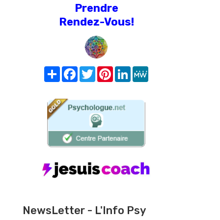
Prendre
Rendez-Vous!
Share
Facebook
Twitter
Pinterest
LinkedIn
MeWe
NewsLetter - L'Info Psy