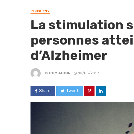
L'INFO PSY
La stimulation s
personnes attei
d’Alzheimer
By
PHM ADMIN
10/05/2019
Share
Tweet