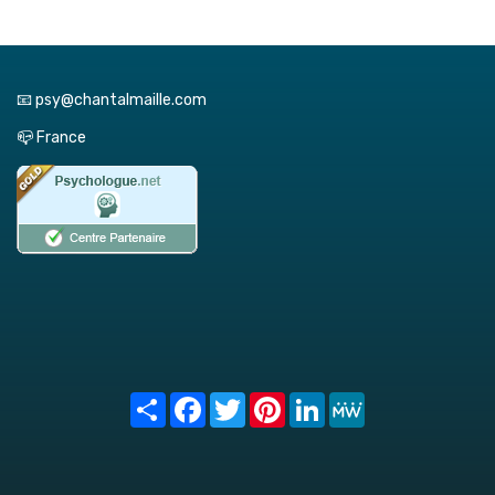
📧 psy@chantalmaille.com
📪 France
Share
Facebook
Twitter
Pinterest
LinkedIn
MeWe