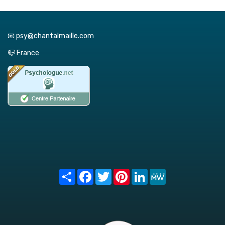
📧 psy@chantalmaille.com
📪 France
Share
Facebook
Twitter
Pinterest
LinkedIn
MeWe