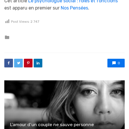
Cet article
Le psychologue social : rôles et fonctions
est apparu en premier sur
Nos Pensées
.
Post Views:
2 747
Posted in
0
L’amour d’un couple ne sauve personne