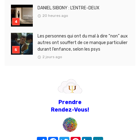
DANIEL SIBONY : L’ENTRE-DEUX
20 heures ago
Les personnes qui ont du mal à dire “non” aux
autres ont souffert de ce manque particulier
durant l’enfance, selon les psys
2 jours ago
Prendre
Rendez-Vous!
Share
Facebook
Twitter
Pinterest
LinkedIn
MeWe