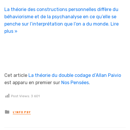
La théorie des constructions personnelles diffère du
béhaviorisme et de la psychanalyse en ce qu’elle se
penche sur l’interprétation que l’on a du monde.
Lire
plus »
Cet article
La théorie du double codage d’Allan Paivio
est apparu en premier sur
Nos Pensées
.
Post Views:
3 601
Posted in
L'INFO PSY