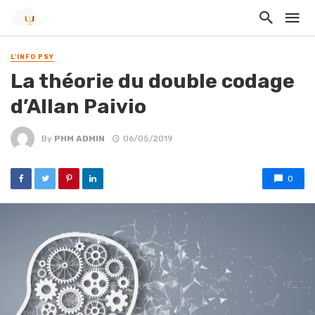
L'INFO PSY
La théorie du double codage
d’Allan Paivio
By
PHM ADMIN
06/05/2019
0