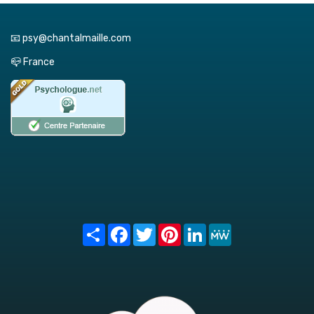
📧 psy@chantalmaille.com
📪 France
Share
Facebook
Twitter
Pinterest
LinkedIn
MeWe