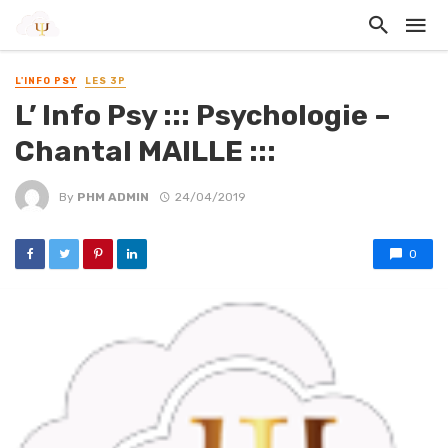
L'INFO PSY
LES 3P
L’ Info Psy ::: Psychologie –
Chantal MAILLE :::
By
PHM ADMIN
24/04/2019
0