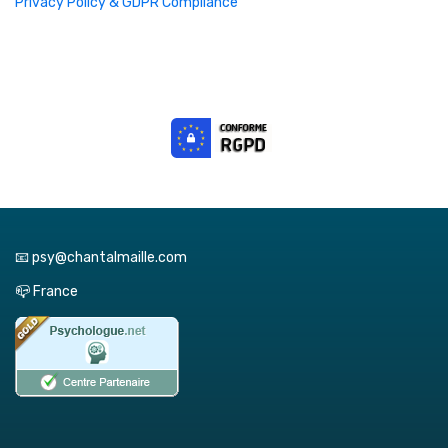
Privacy Policy & GDPR Compliance
📧 psy@chantalmaille.com
📪 France