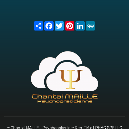
Share
Facebook
Twitter
Pinterest
LinkedIn
MeWe
::: Chantal MAILLE - Psychanalyste ::: Reg. TM of
PHMC GPE LLC