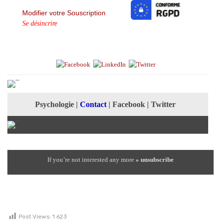
Modifier votre Souscription
Se désincrire
Psychologie
|
Contact
|
Facebook
|
Twitter
If you’re not interested any more
» unsubscribe
Post Views:
1 623