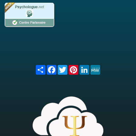
Share
Facebook
Twitter
Pinterest
LinkedIn
MeWe