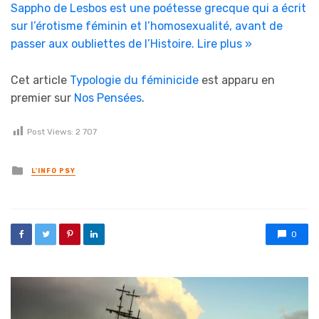
Sappho de Lesbos est une poétesse grecque qui a écrit
sur l’érotisme féminin et l’homosexualité, avant de
passer aux oubliettes de l’Histoire.
Lire plus »
Cet article
Typologie du féminicide
est apparu en
premier sur
Nos Pensées
.
Post Views:
2 707
Posted in
L'INFO PSY
0