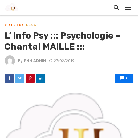
L'INFO PSY
LES 3P
L’ Info Psy ::: Psychologie –
Chantal MAILLE :::
By
PHM ADMIN
27/02/2019
0