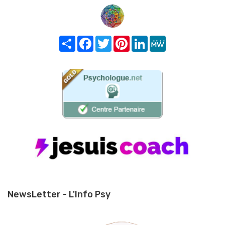
Share
Facebook
Twitter
Pinterest
LinkedIn
MeWe
NewsLetter - L'Info Psy