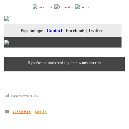
Psychologie
|
C
ontact
|
Facebook
|
Twitter
If you’re not interested any more
» unsubscribe
Post Views:
1 747
Posted in
L'INFO PSY
LES 3P