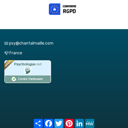
📧 psy@chantalmaille.com
📪 France
Share
Facebook
Twitter
Pinterest
LinkedIn
MeWe