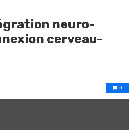
égration neuro-
onnexion cerveau-
0