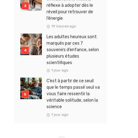
réflexe à adopter dès le
réveil pour retrouver de
l’énergie
19 heures ago
Les adultes heureux sont
marqués par ces 7
souvenirs d’enfance, selon
plusieurs études
scientifiques
1 jour ago
C’est à partir de ce seuil
que le temps passé seul va
vous faire ressentir la
véritable solitude, selon la
science
1 jour ago