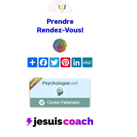
Prendre
Rendez-Vous!
Share
Facebook
Twitter
Pinterest
LinkedIn
MeWe