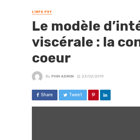
L'INFO PSY
Le modèle d’int
viscérale : la c
coeur
By
PHM ADMIN
23/02/2019
Share
Tweet