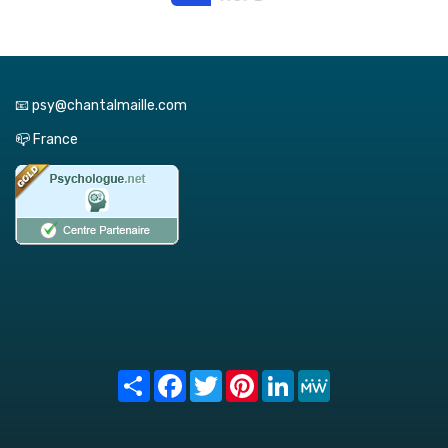
📧 psy@chantalmaille.com
📪 France
Share
Facebook
Twitter
Pinterest
LinkedIn
MeWe