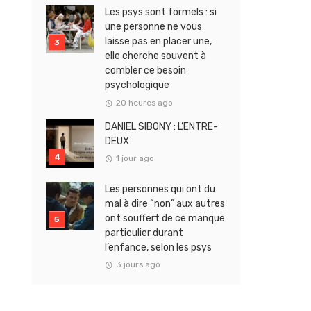
Les psys sont formels : si
une personne ne vous
laisse pas en placer une,
elle cherche souvent à
combler ce besoin
psychologique
20 heures ago
DANIEL SIBONY : L’ENTRE-
DEUX
1 jour ago
Les personnes qui ont du
mal à dire “non” aux autres
ont souffert de ce manque
particulier durant
l’enfance, selon les psys
3 jours ago