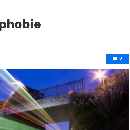
phobie
0