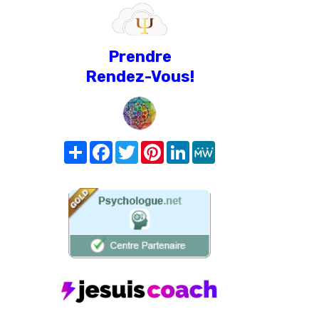
Prendre
Rendez-Vous!
Share
Facebook
Twitter
Pinterest
LinkedIn
MeWe