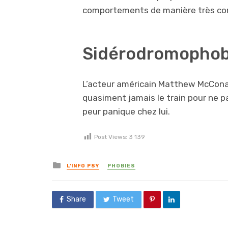
comportements de manière très co
Sidérodromophob
L’acteur américain Matthew McCona
quasiment jamais le train pour ne p
peur panique chez lui.
Post Views:
3 139
Posted in
L'INFO PSY
PHOBIES
Share
Tweet