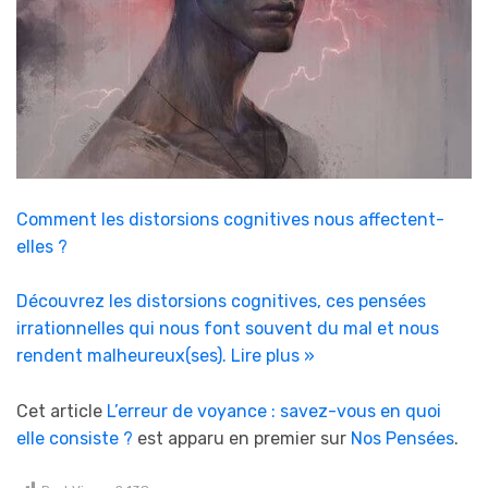
Comment les distorsions cognitives nous affectent-
elles ?
Découvrez les distorsions cognitives, ces pensées
irrationnelles qui nous font souvent du mal et nous
rendent malheureux(ses).
Lire plus »
Cet article
L’erreur de voyance : savez-vous en quoi
elle consiste ?
est apparu en premier sur
Nos Pensées
.