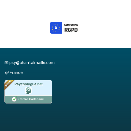
📧 psy@chantalmaille.com
📪 France