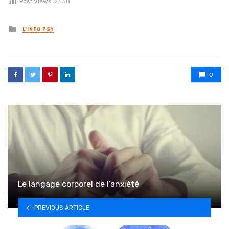
Post Views:
2 138
Posted in
L'INFO PSY
0
Le langage corporel de l’anxiété
PREVIOUS ARTICLE