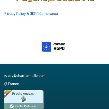
Privacy Policy & GDPR Compliance
📧 psy@chantalmaille.com
📪 France