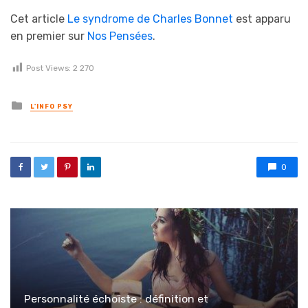
Cet article
Le syndrome de Charles Bonnet
est apparu
en premier sur
Nos Pensées
.
Post Views:
2 270
Posted in
L'INFO PSY
0
Personnalité échoïste : définition et