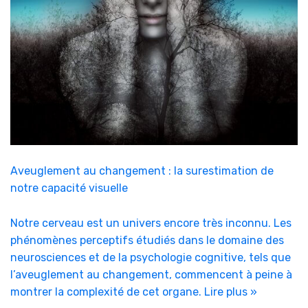
Aveuglement au changement : la surestimation de
notre capacité visuelle
Notre cerveau est un univers encore très inconnu. Les
phénomènes perceptifs étudiés dans le domaine des
neurosciences et de la psychologie cognitive, tels que
l’aveuglement au changement, commencent à peine à
montrer la complexité de cet organe.
Lire plus »