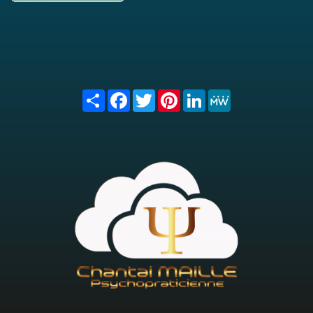
Share
Facebook
Twitter
Pinterest
LinkedIn
MeWe