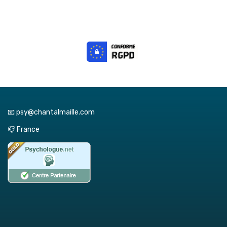
📧 psy@chantalmaille.com
📪 France