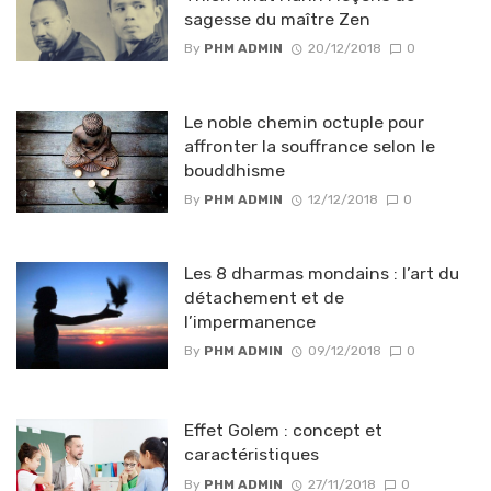
sagesse du maître Zen
By
PHM ADMIN
20/12/2018
0
Le noble chemin octuple pour
affronter la souffrance selon le
bouddhisme
By
PHM ADMIN
12/12/2018
0
Les 8 dharmas mondains : l’art du
détachement et de
l’impermanence
By
PHM ADMIN
09/12/2018
0
Effet Golem : concept et
caractéristiques
By
PHM ADMIN
27/11/2018
0