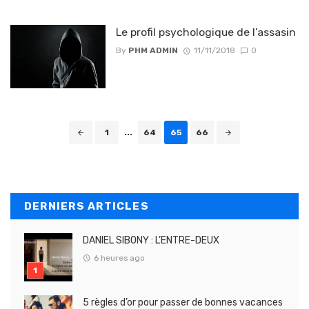
Le profil psychologique de l’assasin
By
PHM ADMIN
11/11/2018
0
Posts navigation
1
...
64
65
66
DERNIERS ARTICLES
DANIEL SIBONY : L’ENTRE-DEUX
6 heures ago
5 règles d’or pour passer de bonnes vacances