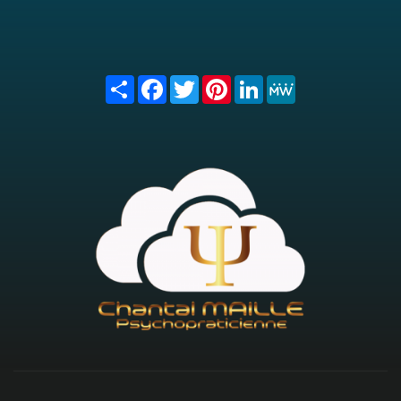
Share
Facebook
Twitter
Pinterest
LinkedIn
MeWe