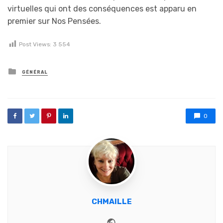
virtuelles qui ont des conséquences est apparu en
premier sur Nos Pensées.
Post Views:
3 554
Posted in
GÉNÉRAL
0
CHMAILLE
Website