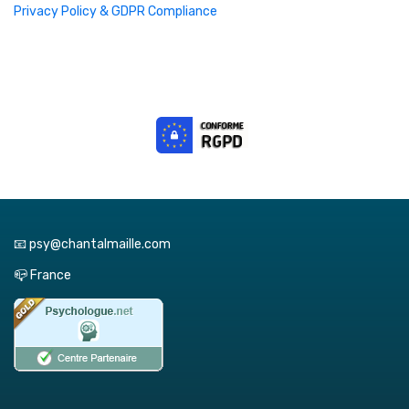
Privacy Policy & GDPR Compliance
📧 psy@chantalmaille.com
📪 France