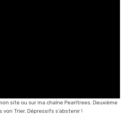
r mon site ou sur ma chaîne Pearltrees. Deuxième
 von Trier. Dépressifs s’abstenir !