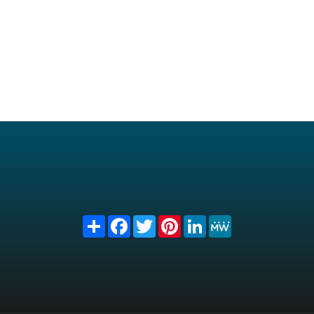
Share
Facebook
Twitter
Pinterest
LinkedIn
MeWe