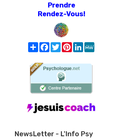
Prendre
Rendez-Vous!
Share
Facebook
Twitter
Pinterest
LinkedIn
MeWe
NewsLetter - L'Info Psy