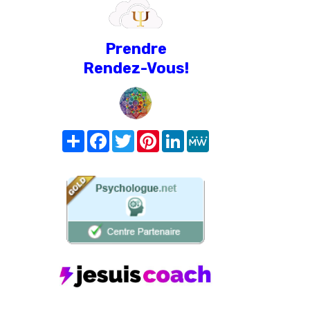
Prendre
Rendez-Vous!
Share
Facebook
Twitter
Pinterest
LinkedIn
MeWe