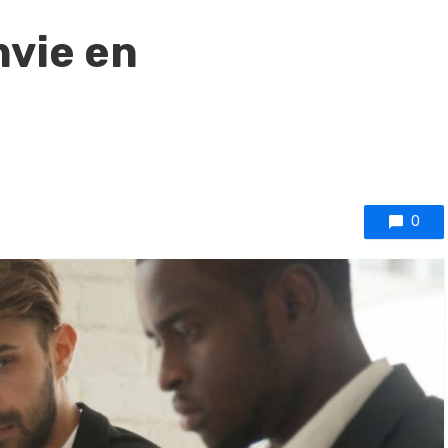
nvie en
0