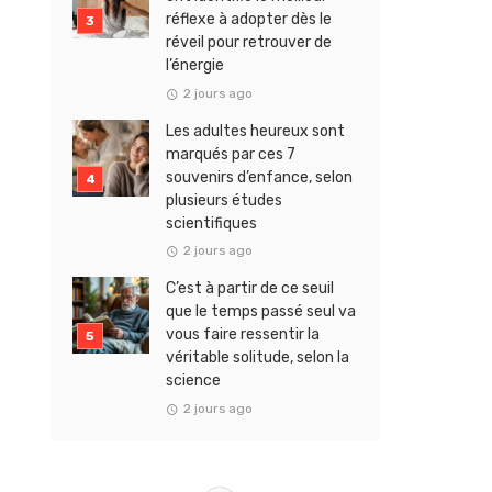
réflexe à adopter dès le
réveil pour retrouver de
l’énergie
2 jours ago
Les adultes heureux sont
marqués par ces 7
souvenirs d’enfance, selon
plusieurs études
scientifiques
2 jours ago
C’est à partir de ce seuil
que le temps passé seul va
vous faire ressentir la
véritable solitude, selon la
science
2 jours ago