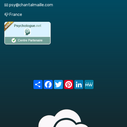
📧 psy@chantalmaille.com
📪 France
Share
Facebook
Twitter
Pinterest
LinkedIn
MeWe