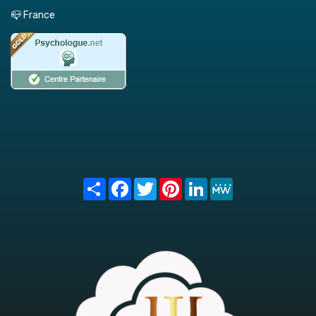
📪 France
Share
Facebook
Twitter
Pinterest
LinkedIn
MeWe