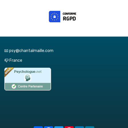
📧 psy@chantalmaille.com
📪 France