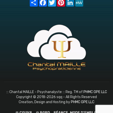
Share
Facebook
Twitter
Pinterest
LinkedIn
MeWe
::: Chantal MAILLE - Psychanalyste ::: Reg. TM of
PHMC GPE LLC
Copyright © 2018-2026 sqq - All Rights Reserved
Creation, Design and Hosting by
PHMC GPE LLC
⚖️ CGUVS
⚖️ RGPD
SÉANCE, MODE D’EMPLOI