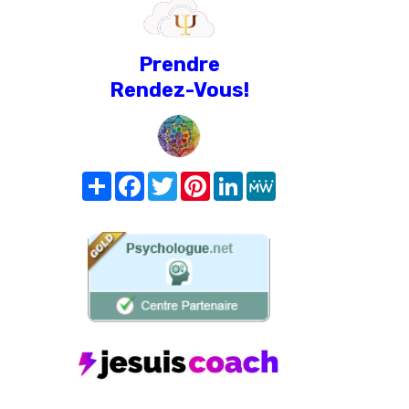
Prendre
Rendez-Vous!
Share
Facebook
Twitter
Pinterest
LinkedIn
MeWe