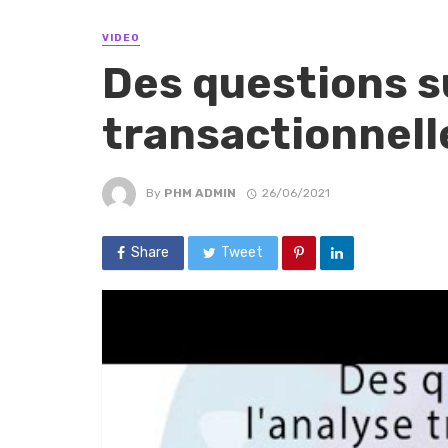
VIDEO
Des questions su
transactionnell
By
PHM ADMIN
26/06/2021
Share
Tweet