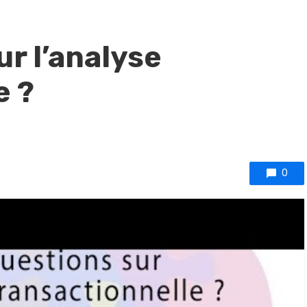
r l’analyse
e ?
0