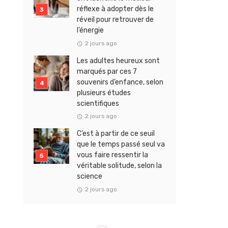
réflexe à adopter dès le
réveil pour retrouver de
l’énergie
2 jours ago
Les adultes heureux sont
marqués par ces 7
souvenirs d’enfance, selon
plusieurs études
scientifiques
2 jours ago
C’est à partir de ce seuil
que le temps passé seul va
vous faire ressentir la
véritable solitude, selon la
science
2 jours ago