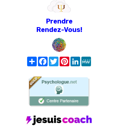
Prendre
Rendez-Vous!
Share
Facebook
Twitter
Pinterest
LinkedIn
MeWe