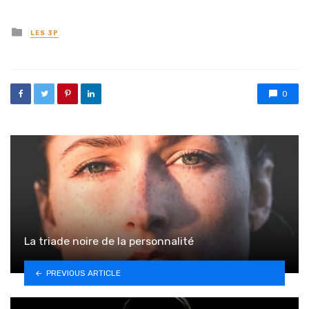
Posted in
LES 3P
0
La triade noire de la personnalité
PREVIOUS ARTICLE