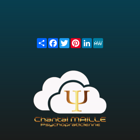
Share
Facebook
Twitter
Pinterest
LinkedIn
MeWe