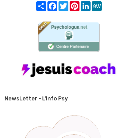
Share
Facebook
Twitter
Pinterest
LinkedIn
MeWe
NewsLetter - L'Info Psy