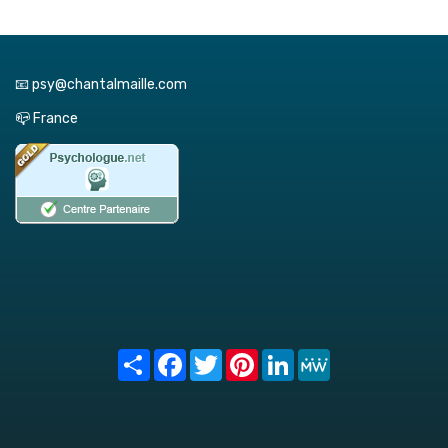
📧 psy@chantalmaille.com
📪 France
Share
Facebook
Twitter
Pinterest
LinkedIn
MeWe