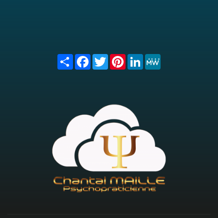
Share
Facebook
Twitter
Pinterest
LinkedIn
MeWe