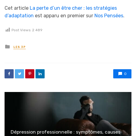
Cet article
La perte d’un être cher : les stratégies
d’adaptation
est apparu en premier sur
Nos Pensées
.
Post Views:
2 489
Posted in
LES 3P
0
Dépression professionnelle : symptômes, causes