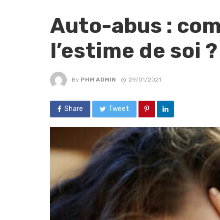
Auto-abus : comm
l’estime de soi ?
By
PHM ADMIN
29/01/2021
Share
Tweet