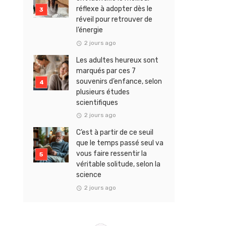
réflexe à adopter dès le
réveil pour retrouver de
l’énergie
2 jours ago
Les adultes heureux sont
marqués par ces 7
souvenirs d’enfance, selon
plusieurs études
scientifiques
2 jours ago
C’est à partir de ce seuil
que le temps passé seul va
vous faire ressentir la
véritable solitude, selon la
science
2 jours ago