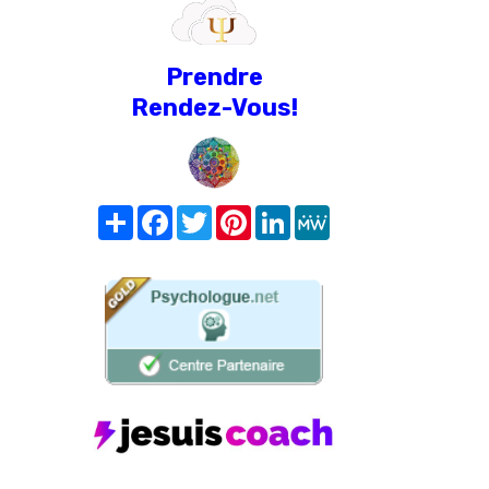
Prendre
Rendez-Vous!
Share
Facebook
Twitter
Pinterest
LinkedIn
MeWe