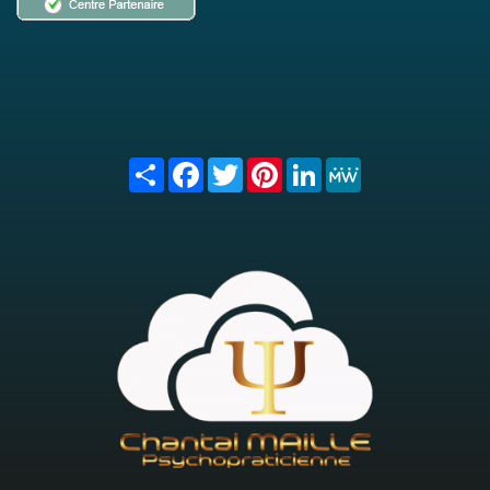
Share
Facebook
Twitter
Pinterest
LinkedIn
MeWe