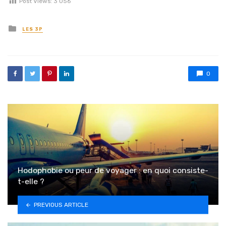
Post Views:
3 056
Posted in
LES 3P
0
Hodophobie ou peur de voyager : en quoi consiste-
t-elle ?
PREVIOUS ARTICLE