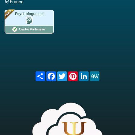
📪 France
Share
Facebook
Twitter
Pinterest
LinkedIn
MeWe