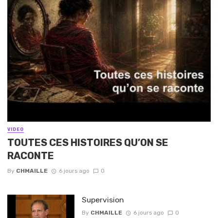
VIDEO
TOUTES CES HISTOIRES QU’ON SE
RACONTE
By
CHMAILLE
6 jours ago
0
Supervision
By
CHMAILLE
6 jours ago
0