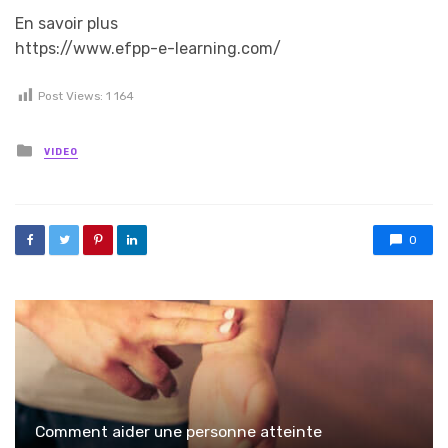
En savoir plus
https://www.efpp-e-learning.com/
Post Views:
1 164
Posted in
VIDEO
0
Comment aider une personne atteinte