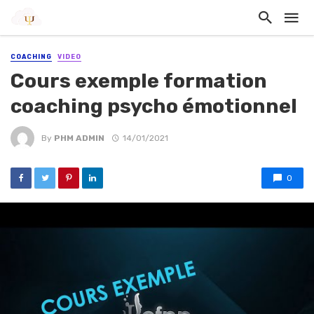
COACHING
VIDEO
Cours exemple formation
coaching psycho émotionnel
By
PHM ADMIN
14/01/2021
0