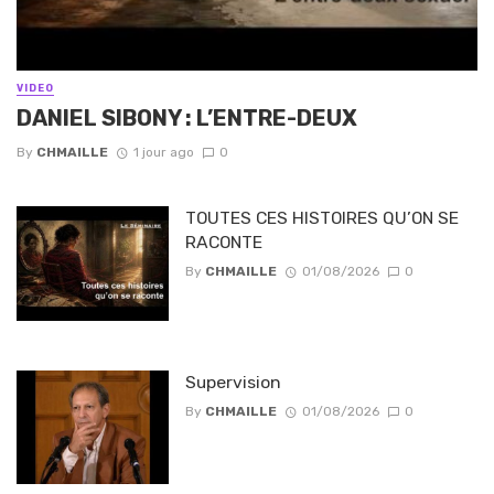
VIDEO
DANIEL SIBONY : L’ENTRE-DEUX
By
CHMAILLE
1 jour ago
0
TOUTES CES HISTOIRES QU’ON SE
RACONTE
By
CHMAILLE
01/08/2026
0
Supervision
By
CHMAILLE
01/08/2026
0