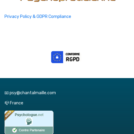
Privacy Policy & GDPR Compliance
📧 psy@chantalmaille.com
📪 France