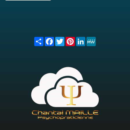
Share
Facebook
Twitter
Pinterest
LinkedIn
MeWe