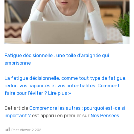
Fatigue décisionnelle : une toile d’araignée qui
emprisonne
La fatigue décisionnelle, comme tout type de fatigue,
réduit vos capacités et vos potentialités. Comment
faire pour l’éviter ?
Lire plus »
Cet article
Comprendre les autres : pourquoi est-ce si
important ?
est apparu en premier sur
Nos Pensées
.
Post Views:
2 232