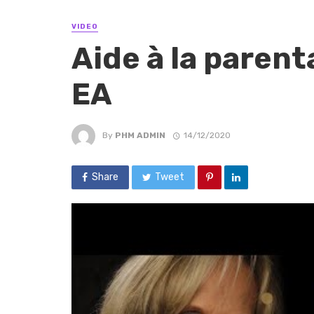
VIDEO
Aide à la parent
EA
By
PHM ADMIN
14/12/2020
Share
Tweet