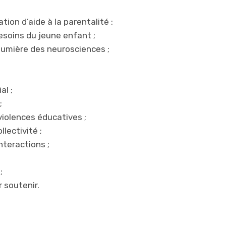
ion d’aide à la parentalité :
soins du jeune enfant ;
umière des neurosciences ;
al ;
;
violences éducatives ;
llectivité ;
teractions ;
;
 soutenir.