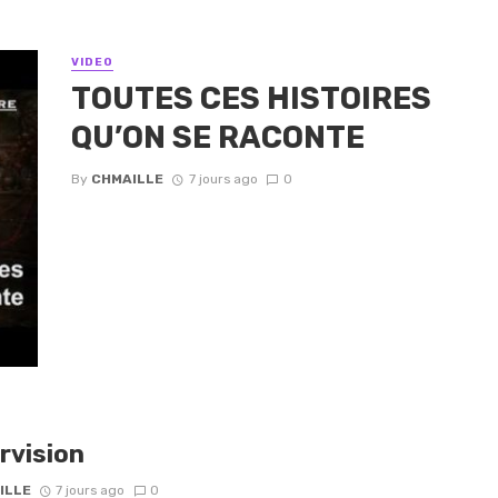
VIDEO
TOUTES CES HISTOIRES
QU’ON SE RACONTE
By
CHMAILLE
7 jours ago
0
rvision
ILLE
7 jours ago
0