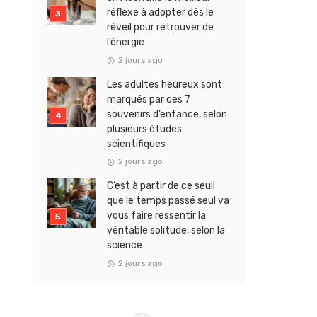
réflexe à adopter dès le
réveil pour retrouver de
l’énergie
2 jours ago
Les adultes heureux sont
marqués par ces 7
souvenirs d’enfance, selon
plusieurs études
scientifiques
2 jours ago
C’est à partir de ce seuil
que le temps passé seul va
vous faire ressentir la
véritable solitude, selon la
science
2 jours ago