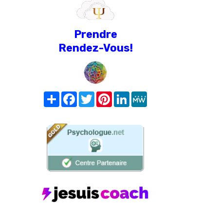
Prendre
Rendez-Vous!
Share
Facebook
Twitter
Pinterest
LinkedIn
MeWe