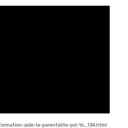
ormation-aide-la-parentalite-pxl-16_134.html