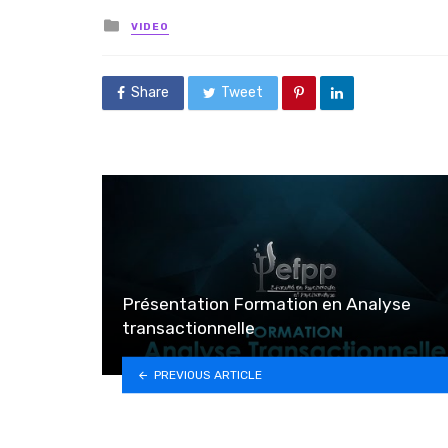
Posted in
VIDEO
Share
Tweet
Présentation Formation en Analyse
transactionnelle
PREVIOUS ARTICLE