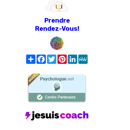
Prendre
Rendez-Vous!
Share
Facebook
Twitter
Pinterest
LinkedIn
MeWe