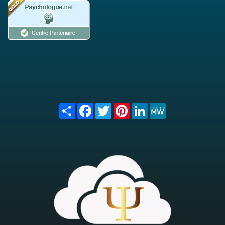
Share
Facebook
Twitter
Pinterest
LinkedIn
MeWe