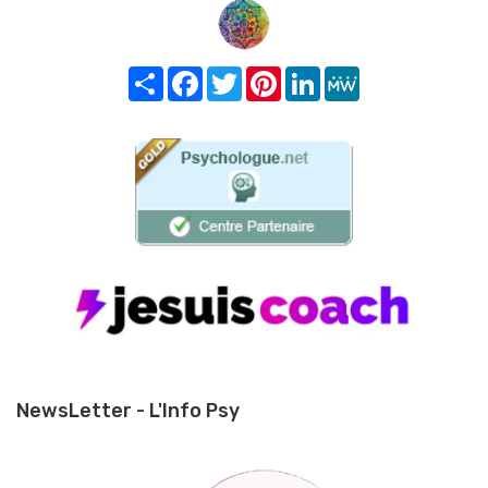
Share
Facebook
Twitter
Pinterest
LinkedIn
MeWe
NewsLetter - L'Info Psy