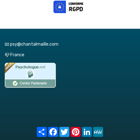
📧 psy@chantalmaille.com
📪 France
Share
Facebook
Twitter
Pinterest
LinkedIn
MeWe