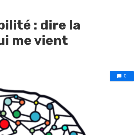
lité : dire la
ui me vient
0