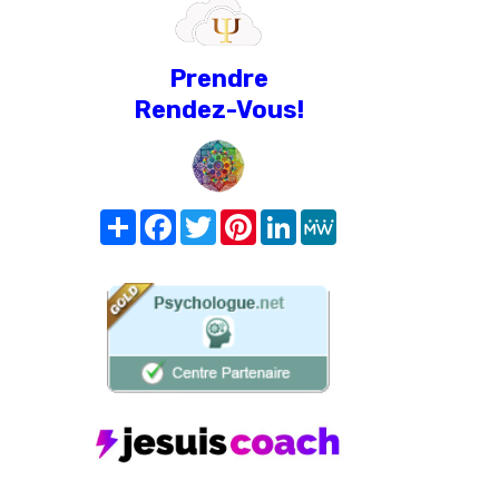
Prendre
Rendez-Vous!
Share
Facebook
Twitter
Pinterest
LinkedIn
MeWe