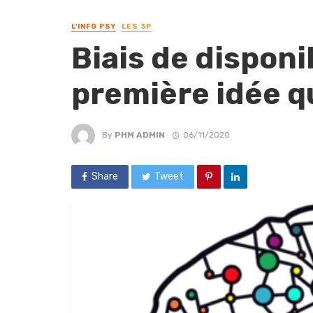
L'INFO PSY
LES 3P
Biais de disponibi
première idée q
By
PHM ADMIN
06/11/2020
Share
Tweet