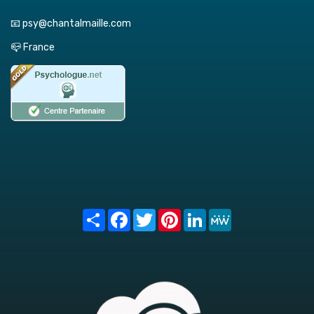
📧 psy@chantalmaille.com
📪 France
Share
Facebook
Twitter
Pinterest
LinkedIn
MeWe