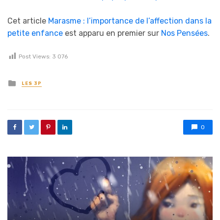
Cet article
Marasme : l’importance de l’affection dans la
petite enfance
est apparu en premier sur
Nos Pensées
.
Post Views:
3 076
Posted in
LES 3P
0