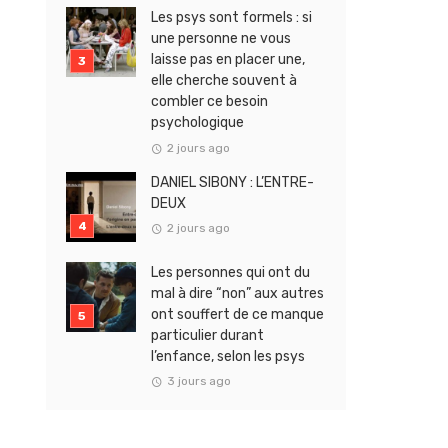
Les psys sont formels : si
une personne ne vous
laisse pas en placer une,
elle cherche souvent à
combler ce besoin
psychologique
2 jours ago
DANIEL SIBONY : L’ENTRE-
DEUX
2 jours ago
Les personnes qui ont du
mal à dire “non” aux autres
ont souffert de ce manque
particulier durant
l’enfance, selon les psys
3 jours ago