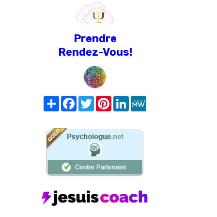
Prendre
Rendez-Vous!
Share
Facebook
Twitter
Pinterest
LinkedIn
MeWe